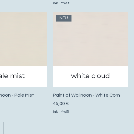
inkl. MwSt.
NEU
noon - Pale Mist
Paint of Walinoon - White Corn
Preis
45,00 €
inkl. MwSt.