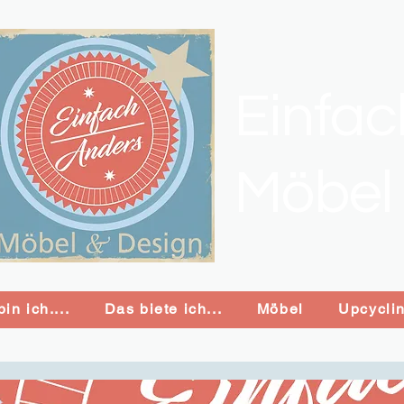
Einfa
Möbel
in ich....
Das biete ich...
Möbel
Upcycli