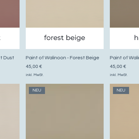
et Dust
Paint of Walinoon - Forest Beige
Paint of Wal
Preis
Preis
45,00 €
45,00 €
inkl. MwSt.
inkl. MwSt.
NEU
NEU