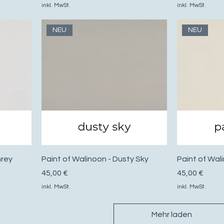
inkl. MwSt.
inkl. MwSt.
NEU
NEU
Grey
Paint of Walinoon - Dusty Sky
Paint of Wali
Preis
Preis
45,00 €
45,00 €
inkl. MwSt.
inkl. MwSt.
Mehr laden