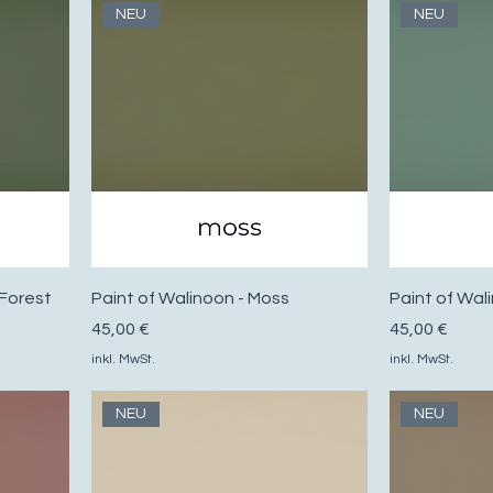
NEU
NEU
 Forest
Paint of Walinoon - Moss
Paint of Wal
Preis
Preis
45,00 €
45,00 €
inkl. MwSt.
inkl. MwSt.
NEU
NEU