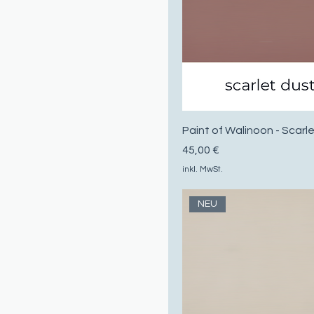
Paint of Walinoon - Scarl
Preis
45,00 €
inkl. MwSt.
NEU