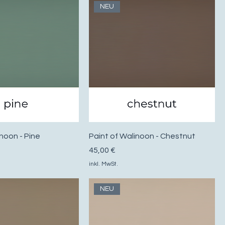
NEU
inoon - Pine
Paint of Walinoon - Chestnut
Preis
45,00 €
inkl. MwSt.
NEU