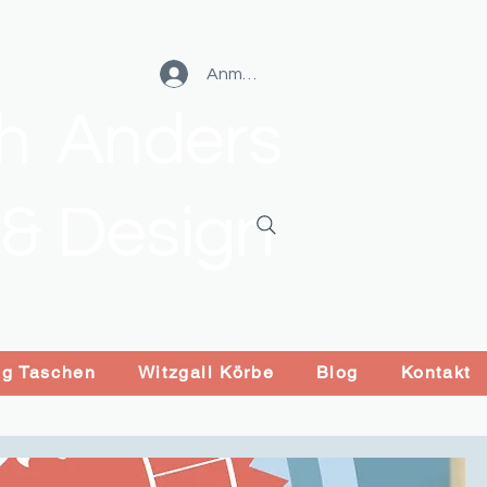
Anmelden
ch Anders
 & Design
ng Taschen
Witzgall Körbe
Blog
Kontakt