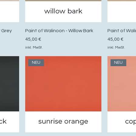
y Grey
Paint of Walinoon - Willow Bark
Paint of Wal
Preis
Preis
45,00 €
45,00 €
inkl. MwSt.
inkl. MwSt.
NEU
NEU