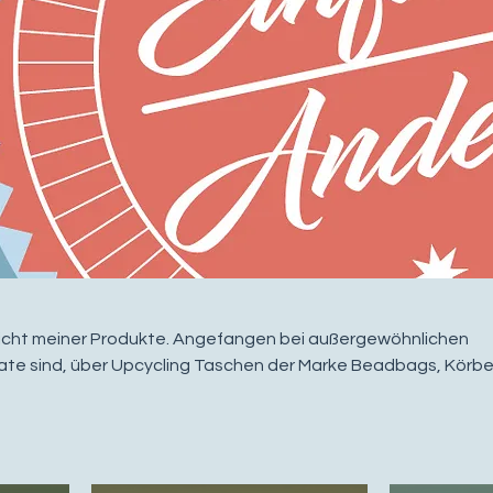
rsicht meiner Produkte. Angefangen bei außergewöhnlichen
kate sind, über Upcycling Taschen der Marke Beadbags, Körbe
hriften von Jeanne dÁrc Living, Kreidefarbe und vieles mehr!