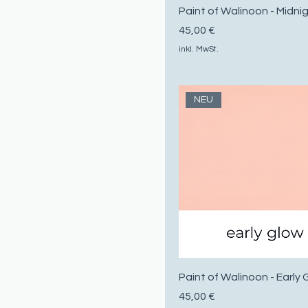
Paint of Walinoon - Midni
Preis
45,00 €
inkl. MwSt.
NEU
Paint of Walinoon - Early
Preis
45,00 €