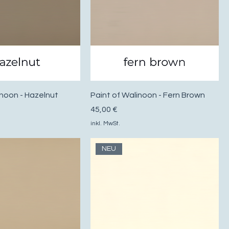
inoon - Hazelnut
Paint of Walinoon - Fern Brown
Preis
45,00 €
inkl. MwSt.
NEU