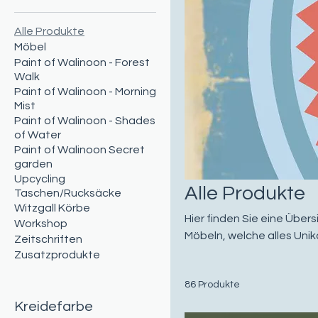
Alle Produkte
Möbel
Paint of Walinoon - Forest
Walk
Paint of Walinoon - Morning
Mist
Paint of Walinoon - Shades
of Water
Paint of Walinoon Secret
garden
Upcycling
Alle Produkte
Taschen/Rucksäcke
Witzgall Körbe
Hier finden Sie eine Übe
Workshop
Möbeln, welche alles Uni
Zeitschriften
Firma Witzgall, die Zeitsc
Zusatzprodukte
86 Produkte
Kreidefarbe