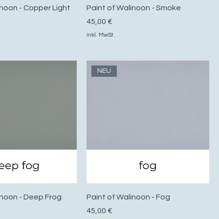
inoon - Copper Light
Paint of Walinoon - Smoke
Preis
45,00 €
inkl. MwSt.
NEU
inoon - Deep Frog
Paint of Walinoon - Fog
Preis
45,00 €