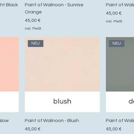
ght Black
Paint of Walinoon - Sunrise
Paint of Wal
Orange
Preis
45,00 €
Preis
45,00 €
inkl. MwSt.
inkl. MwSt.
NEU
NEU
 Glow
Paint of Walinoon - Blush
Paint of Wal
Preis
Preis
45,00 €
45,00 €