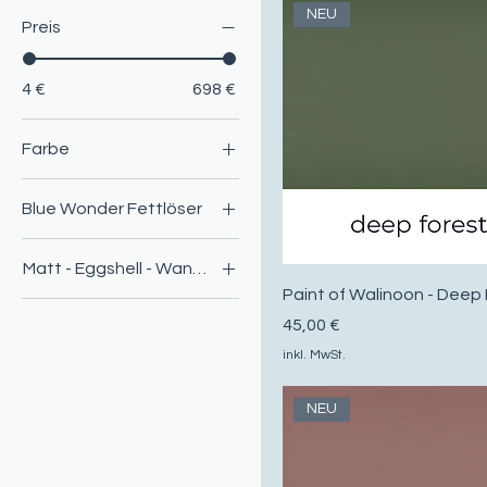
NEU
Preis
4 €
698 €
Farbe
Blue Wonder Fettlöser
Blue Wonder
Matt - Eggshell - Wandfarbe
Superfettlöser
Paint of Walinoon - Deep
Eggshell 750ml
Preis
45,00 €
Matt 50ml
inkl. MwSt.
Matt 750ml
Wandfarbe 2.5l
NEU