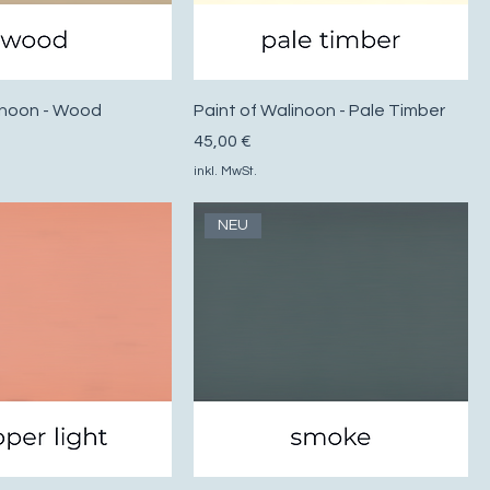
inoon - Wood
Paint of Walinoon - Pale Timber
Preis
45,00 €
inkl. MwSt.
NEU