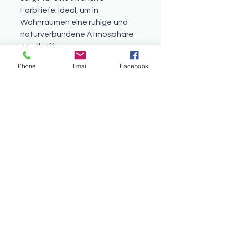
Farbtiefe. Ideal, um in
Wohnräumen eine ruhige und
naturverbundene Atmosphäre
zu schaffen.
Matt Möbelfarbe
Phone
Email
Facebook
Vielseitige, selbstgrundierende
Farbe auf Wasserbasis mit
mattem Finish. Ideal für Möbel
und viele Materialien. Verleiht
jedem objekt eine elegante
Ausstrahlung und besondere
Rafinessen mit sanfter Textur.
Eggshell Möbelfarbe
Vielseitige, selbstgrundierende
Farbe auf Wasserbasis mit
seidenmatter"Eierschalenoptik".
Für langlebige, strapazierfähige
Oberflächen - einfach und