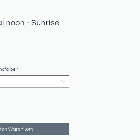
linoon - Sunrise
andfarbe
*
 den Warenkorb