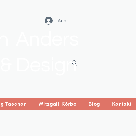
Anmelden
ch Anders
 & Design
ng Taschen
Witzgall Körbe
Blog
Kontakt