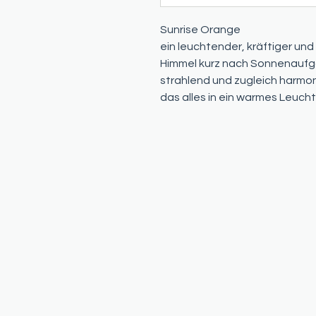
Sunrise Orange
ein leuchtender, kräftiger un
Himmel kurz nach Sonnenaufgan
strahlend und zugleich harmon
das alles in ein warmes Leuch