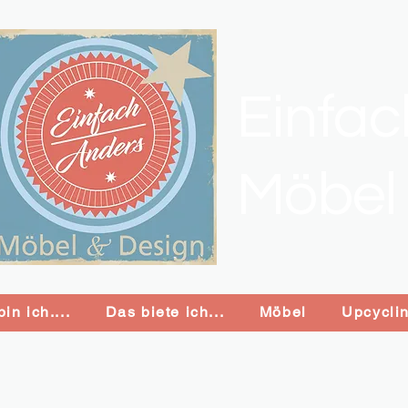
Einfa
Möbel
in ich....
Das biete ich...
Möbel
Upcycli