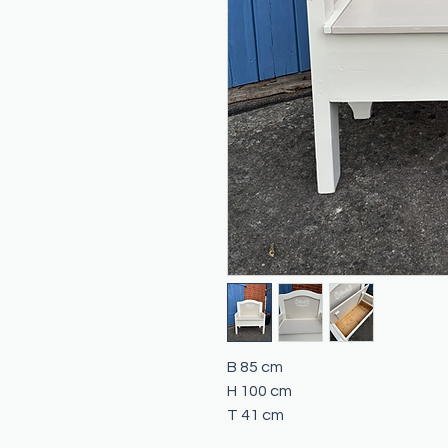
B 85 cm
H 100 cm
T 41 cm