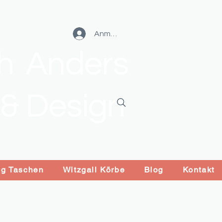
Anmelden
ch Anders
 & Design
ng Taschen
Witzgall Körbe
Blog
Kontakt