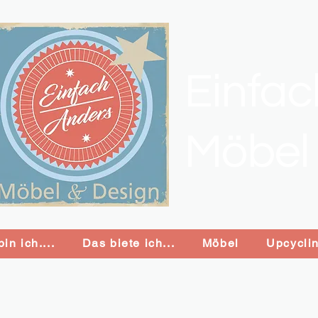
Einfa
Möbel
in ich....
Das biete ich...
Möbel
Upcycli