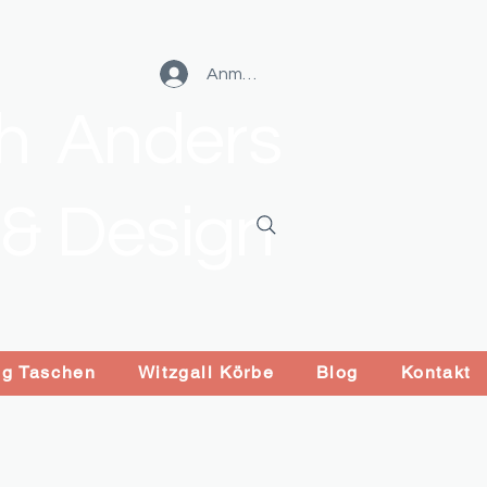
Anmelden
ch Anders
 & Design
ng Taschen
Witzgall Körbe
Blog
Kontakt