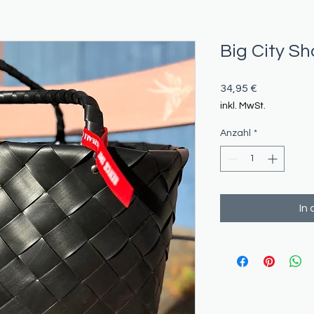
Big City S
Preis
34,95 €
inkl. MwSt.
Anzahl
*
In