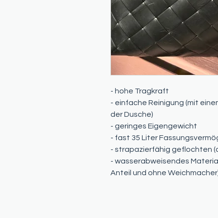
- hohe Tragkraft
- einfache Reinigung (mit ein
der Dusche)
- geringes Eigengewicht
- fast 35 Liter Fassungsverm
- strapazierfähig geflochten 
- wasserabweisendes Material
Anteil und ohne Weichmacher