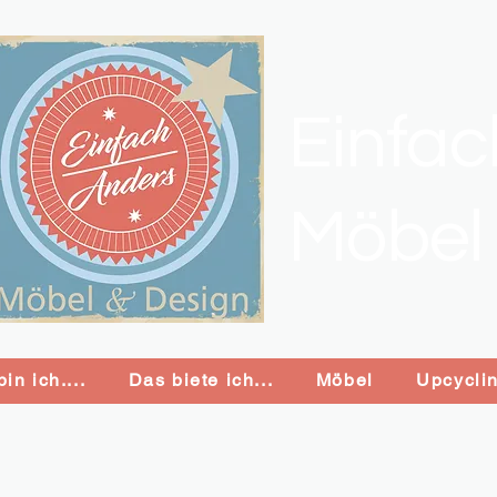
Einfa
Möbel
in ich....
Das biete ich...
Möbel
Upcycli